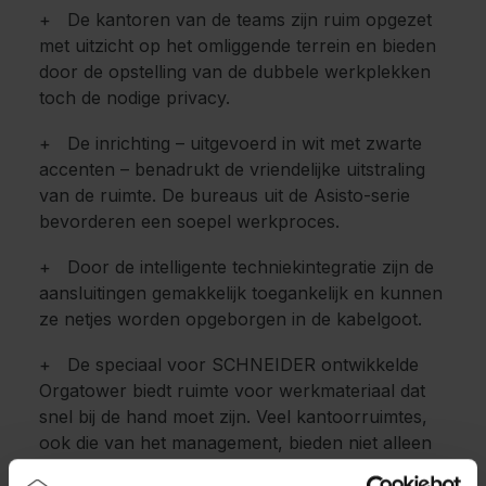
+ De kantoren van de teams zijn ruim opgezet
met uitzicht op het omliggende terrein en bieden
door de opstelling van de dubbele werkplekken
toch de nodige privacy.
+ De inrichting – uitgevoerd in wit met zwarte
accenten – benadrukt de vriendelijke uitstraling
van de ruimte. De bureaus uit de Asisto-serie
bevorderen een soepel werkproces.
+ Door de intelligente techniekintegratie zijn de
aansluitingen gemakkelijk toegankelijk en kunnen
ze netjes worden opgeborgen in de kabelgoot.
+ De speciaal voor SCHNEIDER ontwikkelde
Orgatower biedt ruimte voor werkmateriaal dat
snel bij de hand moet zijn. Veel kantoorruimtes,
ook die van het management, bieden niet alleen
een werkplek, maar ook de mogelijkheid voor