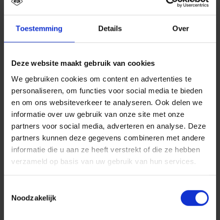
spontane bijeenkomsten.
+ Aan de mobiele bijzettafels kunnen korte
Toestemming
Details
Over
besprekingen worden gehouden. Hiermee
kunnen werkruimtes ook snel worden uitgebreid
met flexibele sta-/zitoplossingen.
Deze website maakt gebruik van cookies
We gebruiken cookies om content en advertenties te
personaliseren, om functies voor social media te bieden
en om ons websiteverkeer te analyseren. Ook delen we
informatie over uw gebruik van onze site met onze
partners voor social media, adverteren en analyse. Deze
partners kunnen deze gegevens combineren met andere
informatie die u aan ze heeft verstrekt of die ze hebben
verzameld op basis van uw gebruik van hun services.
Toestemmingsselectie
Noodzakelijk