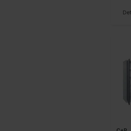
Det
C+P