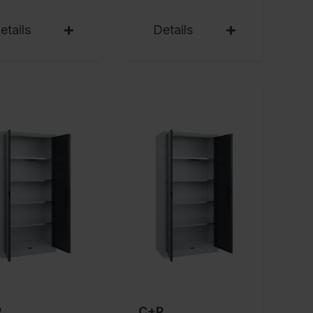
etails
Details
P
C+P