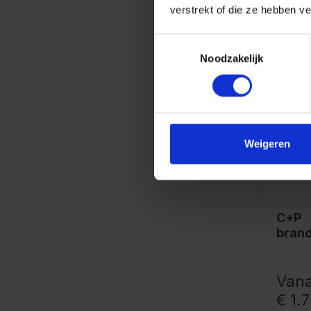
verstrekt of die ze hebben v
Toestemmingsselectie
Noodzakelijk
Weigeren
C+P
bran
kast 
1950
mm, 
Vana
€ 1.