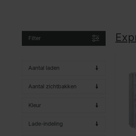
C + P Logo / Styleguide
Exp
Filter
Aantal laden
Aantal zichtbakken
Kleur
Lade-indeling