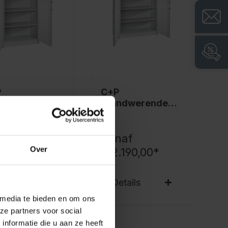
P
C+P
ndwerende
brandwerende
t Certos
kast Certos,
1950x1200x500
mm, 7035/7035
naf
Vanaf
Over
.752,00*
€ 2.190,00*
etails
Details
 media te bieden en om ons
ze partners voor social
nformatie die u aan ze heeft