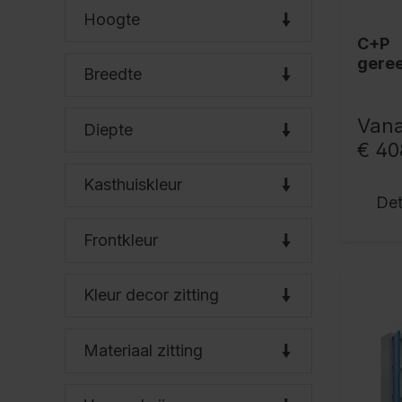
Hoogte
C+P
gere
Breedte
t Bas
Vana
Diepte
€ 40
Kasthuiskleur
Det
Frontkleur
Kleur decor zitting
Materiaal zitting