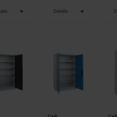
ails
Details
D
C+P
C+