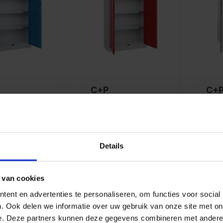
C+P
C+
edschapskas
gereedschapskas
bra
s,
t Basis,
kas
x930x400
1950x930x400
7035/5012
mm, 7035/3020
f
Vanaf
Va
Details
8,00*
€ 408,00*
€ 1
ails
Details
D
 van cookies
ent en advertenties te personaliseren, om functies voor social
. Ook delen we informatie over uw gebruik van onze site met on
e. Deze partners kunnen deze gegevens combineren met andere i