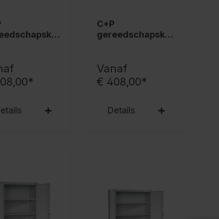
P
C+P
eedschapskas
gereedschapskas
sis,
t Basis,
50x930x400
1950x930x400
 7035/7016
mm, 7035/7035
naf
Vanaf
408,00*
€ 408,00*
etails
Details