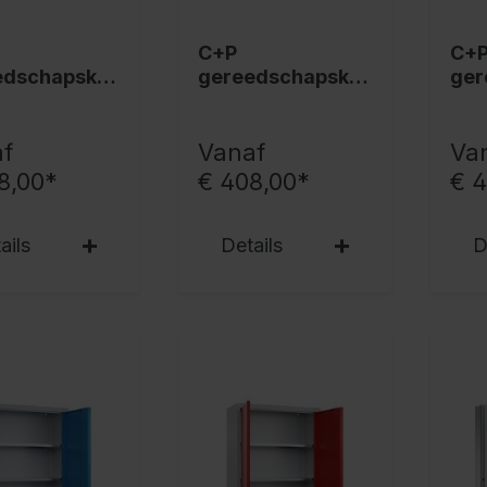
C+P
C+
edschapskas
gereedschapskas
ger
is
t Basis,
t Ba
1950x930x400
19
mm, 7035/5010
mm,
f
Vanaf
Va
8,00*
€ 408,00*
€ 
ails
Details
D