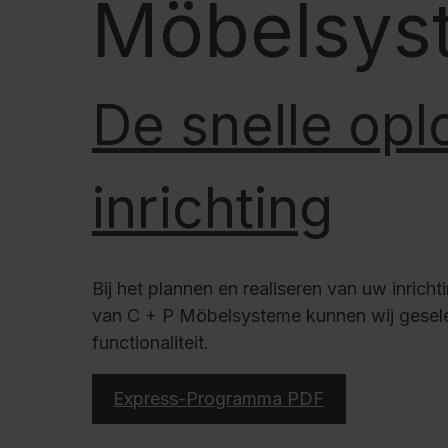
Möbelsys
Onze partners
Referenties
Onze lockerseries
Ons werk
De snelle op
Opleiding bij C+P
inrichting
Medien und Downloads
Online brochures
Bedieningsinstructies
Bij het plannen en realiseren van uw inric
van C + P Möbelsysteme kunnen wij gesele
Certificaten
functionaliteit.
Vrachtconcepten
Beeldbank
Express-Programma PDF
Brochure/catalogus verzending
Aanbestedingsteksten