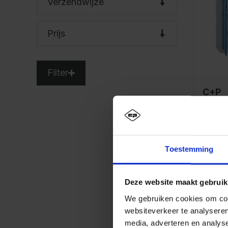
Verzendwijze
Prijs
Filter
C+P
gere
t Basi
1950
mm, 
Vana
Toestemming
€ 40
Det
Deze website maakt gebruik
We gebruiken cookies om cont
websiteverkeer te analyseren
media, adverteren en analys