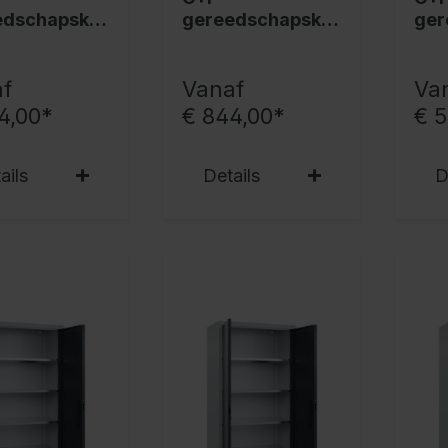
edschapskas
gereedschapskas
ger
rado,
t Acurado,
t A
x1200x600
1950x1200x600
19
7035/7016
mm, 7035/5012
mm,
f
Vanaf
Va
4,00*
€ 844,00*
€ 
ails
Details
D