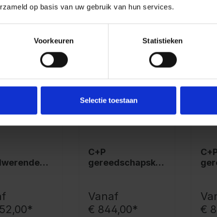
erzameld op basis van uw gebruik van hun services.
Voorkeuren
Statistieken
Selectie toestaan
C+P
C+
dwerende
gereedschapskas
ger
Certos,
t Acurado
t A
x930x500
19
7035/7035
mm,
f
Vanaf
Va
752,00*
€ 844,00*
€ 