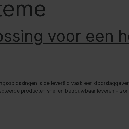
teme
HPL
Corrosiebescherming
Stalen kast PLUS
onderbouwelementen
lossing voor een
Trend producten
Instructies
htingsoplossingen is de levertijd vaak een doorslaggev
cteerde producten snel en betrouwbaar leveren – zond