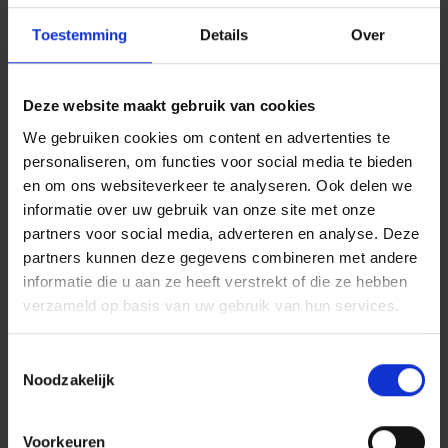
Toestemming
Details
Over
Deze website maakt gebruik van cookies
We gebruiken cookies om content en advertenties te
personaliseren, om functies voor social media te bieden
en om ons websiteverkeer te analyseren. Ook delen we
informatie over uw gebruik van onze site met onze
partners voor social media, adverteren en analyse. Deze
partners kunnen deze gegevens combineren met andere
informatie die u aan ze heeft verstrekt of die ze hebben
verzameld op basis van uw gebruik van hun services.
C + P kleedruimtes en lockers:
Toestemmingsselectie
perfectie tot in het kleinste
Noodzakelijk
detail
Voorkeuren