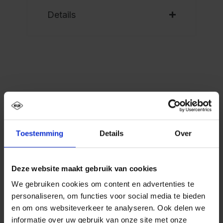
Details
Beschrijving
PSA schoon-vuil-garderobekast Evolo PLUS, 2
vakken voor 1 persoon, voor het apart opbergen
Toestemming
Details
Over
van persoonlijke en werkkleding,…
Meer
Deze website maakt gebruik van cookies
We gebruiken cookies om content en advertenties te
personaliseren, om functies voor social media te bieden
en om ons websiteverkeer te analyseren. Ook delen we
informatie over uw gebruik van onze site met onze