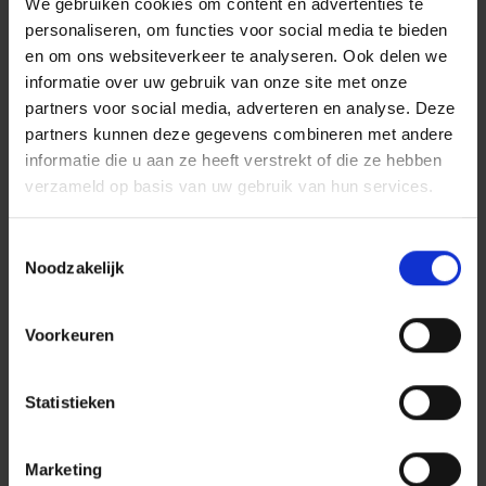
We gebruiken cookies om content en advertenties te
personaliseren, om functies voor social media te bieden
en om ons websiteverkeer te analyseren. Ook delen we
C + P kleedruimtes en lockers:
informatie over uw gebruik van onze site met onze
partners voor social media, adverteren en analyse. Deze
perfectie tot in het kleinste
partners kunnen deze gegevens combineren met andere
informatie die u aan ze heeft verstrekt of die ze hebben
detail
verzameld op basis van uw gebruik van hun services.
Bij C + P kunt u niet alleen kiezen uit
Toestemmingsselectie
verschillende soorten sloten, u kunt ze ook naar
Noodzakelijk
wens combineren met een stalen lockerkast naar
keuze. Samen creëren we de perfecte
lockeroplossing voor uw persoonlijke toepassing.
Voorkeuren
Bij C + P kunt u kiezen uit verschillende type
Statistieken
kasten: van SmartLockers, kledinglockers
en opbergkasten tot Z-lockerkasten. Bij ons vindt
u zeker wat u zoekt en wordt u uitstekend
Marketing
geadviseerd.