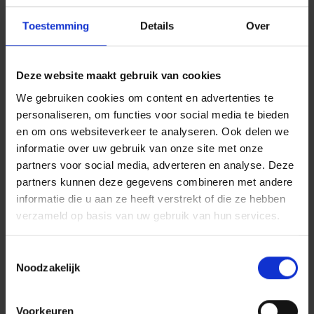
Toestemming
Details
Over
Deze website maakt gebruik van cookies
We gebruiken cookies om content en advertenties te
personaliseren, om functies voor social media te bieden
en om ons websiteverkeer te analyseren. Ook delen we
informatie over uw gebruik van onze site met onze
partners voor social media, adverteren en analyse. Deze
partners kunnen deze gegevens combineren met andere
informatie die u aan ze heeft verstrekt of die ze hebben
verzameld op basis van uw gebruik van hun services.
C + P kleedruimtes en lockers:
Toestemmingsselectie
Noodzakelijk
perfectie tot in het kleinste
detail
Voorkeuren