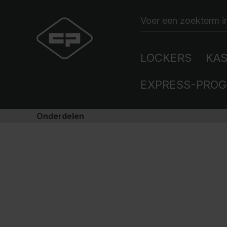
LOCKERS
KA
EXPRESS-PRO
Onderdelen
Kledinglockers
Gereedschapskasten
Gezondheidszorg en
Ons bedrijf
Contact
verpleging
100 jaar C+P
Contactpersoon
HPL-Lockers
Kasten voor speciaal
Toegevoegde waarde
Planningsservice
gebruik
Industrie en diensten
Certificeringen
Nieuwsbrief
SmartLocker
Bedrijfsstructuur
Klacht
Kastaccessoires