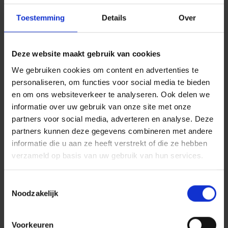
Toestemming
Details
Over
Deze website maakt gebruik van cookies
We gebruiken cookies om content en advertenties te
personaliseren, om functies voor social media te bieden
en om ons websiteverkeer te analyseren. Ook delen we
informatie over uw gebruik van onze site met onze
partners voor social media, adverteren en analyse. Deze
partners kunnen deze gegevens combineren met andere
informatie die u aan ze heeft verstrekt of die ze hebben
verzameld op basis van uw gebruik van hun services.
C + P kleedruimtes en lockers:
Toestemmingsselectie
perfectie tot in het kleinste
Noodzakelijk
detail
Voorkeuren