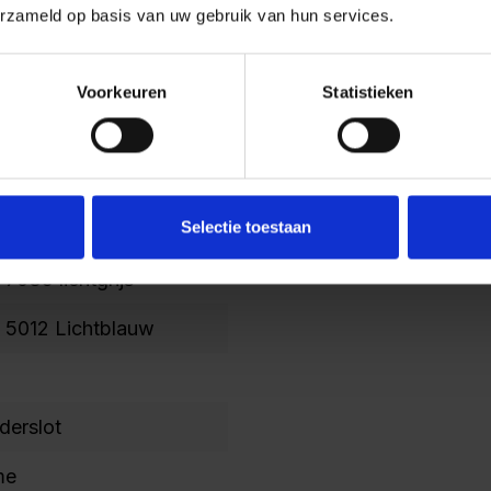
erzameld op basis van uw gebruik van hun services.
7
Voorkeuren
Statistieken
0
/400
Selectie toestaan
7035 lichtgrijs
 5012 Lichtblauw
nderslot
me