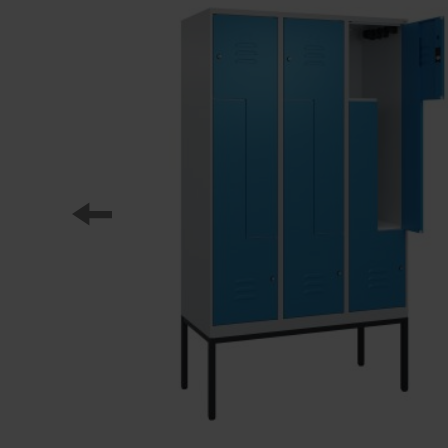
Onze partners
Referenties
Onze lockerseries
Ons werk
Opleiding bij C+P
Medien und Downloads
Online brochures
Bedieningsinstructies
Certificaten
Vrachtconcepten
Beeldbank
Brochure/catalogus verzending
Aanbestedingsteksten