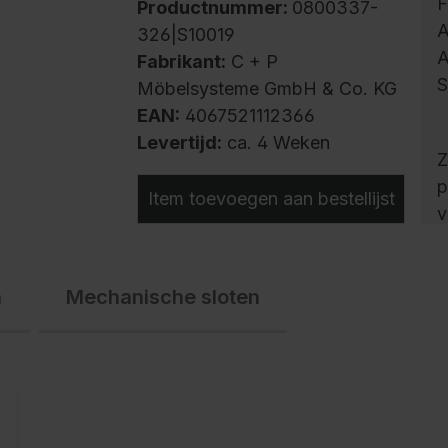
F
Productnummer:
0800337-
A
326|S10019
A
Fabrikant:
C + P
S
Möbelsysteme GmbH & Co. KG
EAN:
4067521112366
Levertijd:
ca. 4 Weken
Z
p
Item toevoegen aan bestellijst
v
s
m
n
Mechanische sloten
r
a
o
k
s
m