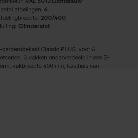
rontkleur:
RAL 5012 Lichtblauw
antal afdelingen:
6
fdelingbreedte:
200/400
luiting:
Cilinderslot
-garderobekast Classic PLUS, voor 6
ersonen, 3 vakken onderverdeeld in een Z-
orm, vakbreedte 400 mm, kasthuis van
tabiele stalen constructie met hoogwaardige
offellak voor hoge UV- en
oestbestendigheid, met ventilatieopeningen
an de boven- en onderkant, binnenin handige
phangmogelijkheid voor lange
ledingstukken ondanks beperkte ruimte, 1
tevige ovaal profiel dubbele haak per vak
et 4 verschuifbare dubbele haakjes incl.