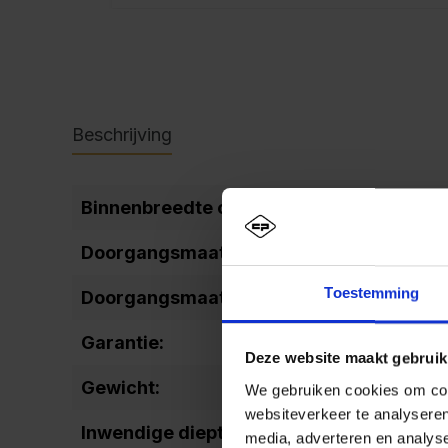
Beschrijving
Binnenbreedte overig:
206
Doorgangsmaat (breedte):
157
Toestemming
Doorgangsmaat (hoogte):
1142
Garantie:
10
Deze website maakt gebruik
Gewicht:
69,7
We gebruiken cookies om cont
websiteverkeer te analyseren
Inwendige diepte:
477
media, adverteren en analys