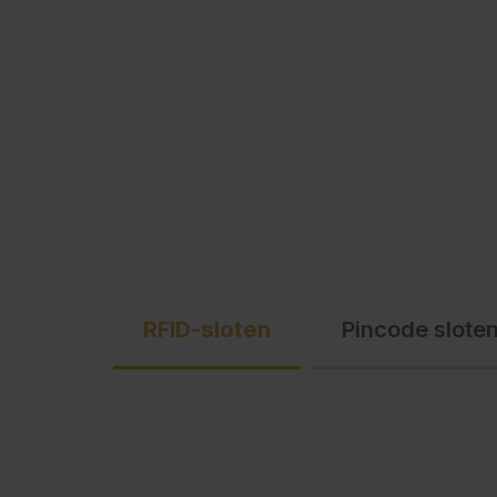
C + P Logo / Styleguide
RFID-sloten
Pincode slote