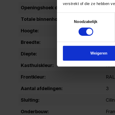
verstrekt of die ze hebben v
Openingshoek deur:
110
Toestemmingsselectie
Totale binnenhoogte:
163
Noodzakelijk
Hoogte:
212
Breedte:
200
Weigeren
Diepte:
500
Kasthuiskleur:
RAL 
Frontkleur:
RAL
Aantal afdelingen:
3
Sluiting:
Cili
Onderbouw:
Fra