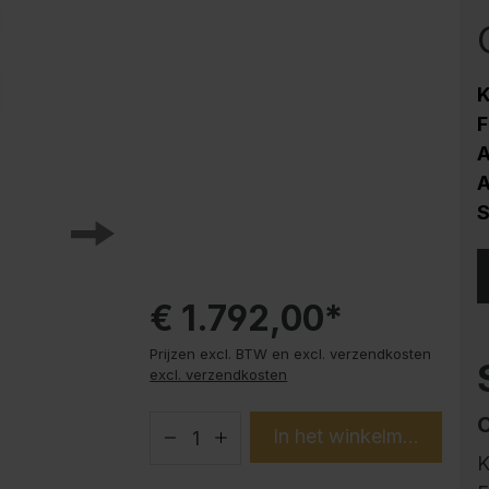
HPL
Corrosiebescherming
Stalen kast PLUS
K
onderbouwelementen
F
Trend producten
A
Instructies
A
S
€ 1.792,00*
Prijzen excl. BTW en excl. verzendkosten
excl. verzendkosten
In het winkelmandje
K