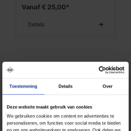
Vanaf € 25,00*
Details
Beschrijving
PSA schoon-vuil-garderobekast Evolo PLUS, 4
Toestemming
Details
Over
vakken voor 2 personen, voor het gescheiden
opbergen van persoonlijke en werkkle…
Meer
Deze website maakt gebruik van cookies
We gebruiken cookies om content en advertenties te
personaliseren, om functies voor social media te bieden
en om ons websiteverkeer te analyseren. Ook delen we