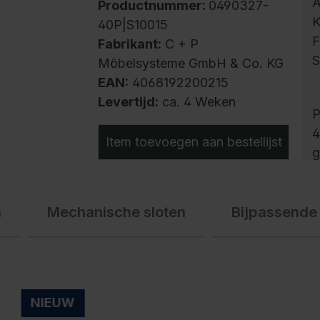
A
Productnummer:
0490327-
K
40P|S10015
F
Fabrikant:
C + P
S
Möbelsysteme GmbH & Co. KG
EAN:
4068192200215
Levertijd:
ca. 4 Weken
P
4
Item toevoegen aan bestellijst
g
w
v
n
Mechanische sloten
Bijpassende
h
r
a
l
v
NIEUW
o