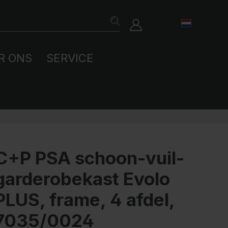
R ONS
SERVICE
bergkasten
gazijnkasten
llness- en
ze duurzaamheid
derdelen
C+P PSA schoon-vuil-
nessstudio's
kleedbanken
stemen voor
garderobekast Evolo
stvergrendeling
holen en universiteiten
PLUS, frame, 4 afdel,
staccessoires
7035/0024