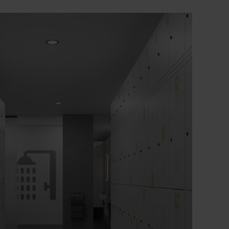
persoonlijke beschermingsmiddelen
+
Veiligheids-klinksluiting voor hangslot,
ergonomisch gevormd, draait in gesloten
toestand en voorkomt zo openbreken door
te strak aandraaien
+
Bijzonder inbraakwerende constructie
volgens niveau C van DIN 4547