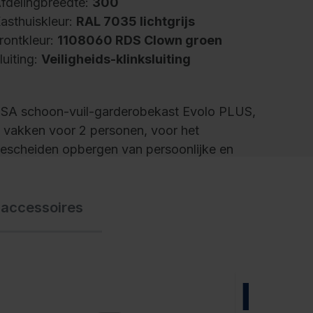
fdelingbreedte:
300
asthuiskleur:
RAL 7035 lichtgrijs
rontkleur:
1108060 RDS Clown groen
luiting:
Veiligheids-klinksluiting
SA schoon-vuil-garderobekast Evolo PLUS,
 vakken voor 2 personen, voor het
escheiden opbergen van persoonlijke en
erkkleding, vakbreedte 400 mm, kasthuis
an stabiele stalen constructie met
 accessoires
oogwaardige moffellak voor hoge UV- en
oestbestendigheid, met ventilatieopeningen
an de boven- en onderkant, binnenin 1
egbord over de volle lengte voor extra groot
ak voor persoonlijke beschermingsmiddelen,
NIEUW
nder elk vak 1 stevig ovaal profiel dubbele