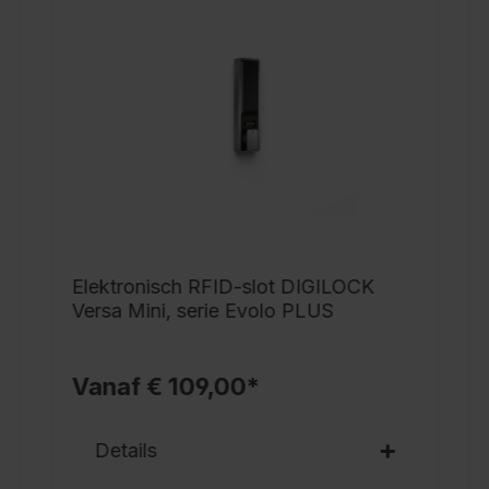
h
i
p
f
3
e
s
v
s
v
Elektronisch RFID-slot DIGILOCK
D
Versa Mini, serie Evolo PLUS
b
d
Vanaf € 109,00*
g
m
Details
v
o