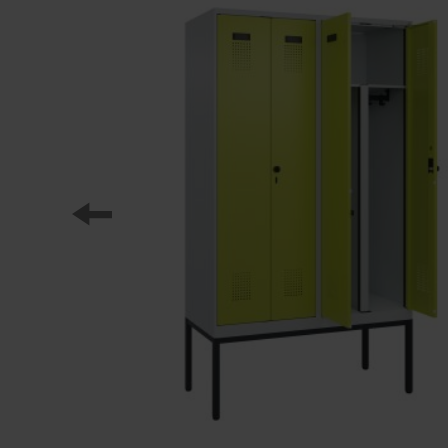
Onze partners
Referenties
Onze lockerseries
Ons werk
Opleiding bij C+P
Medien und Downloads
Online brochures
Bedieningsinstructies
Certificaten
Vrachtconcepten
Beeldbank
Brochure/catalogus verzending
Aanbestedingsteksten