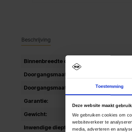
Beschrijving
Binnenbreedte overig:
298
Doorgangsmaat (breedte):
240
Toestemming
Doorgangsmaat (hoogte):
1599
Garantie:
10
Deze website maakt gebruik
Gewicht:
66,7
We gebruiken cookies om cont
websiteverkeer te analyseren
Inwendige diepte:
477
media, adverteren en analys