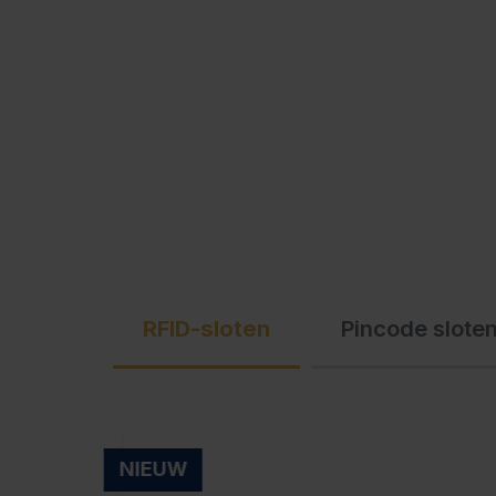
C + P Logo / Styleguide
RFID-sloten
Pincode slote
NIEUW