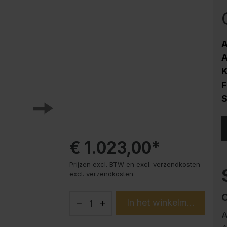
HPL
Corrosiebescherming
Stalen kast PLUS
A
onderbouwelementen
A
Trend producten
K
Instructies
F
S
€ 1.023,00*
Prijzen excl. BTW en excl. verzendkosten
excl. verzendkosten
In het winkelmandje
A