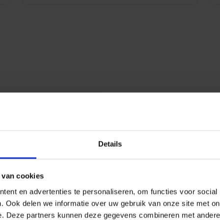
E
h
d
z
k
e
1
D
R
P
Details
 van cookies
ent en advertenties te personaliseren, om functies voor social
. Ook delen we informatie over uw gebruik van onze site met on
e. Deze partners kunnen deze gegevens combineren met andere i