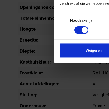
verstrekt of die ze hebben v
Openingshoek deur:
90
Toestemmingsselectie
Totale binnenhoogte:
1637
Noodzakelijk
Hoogte:
2120
Breedte:
300
Weigeren
Diepte:
500
Kasthuiskleur:
RAL 7035
Frontkleur:
RAL 11
Aantal afdelingen:
4
Sluiting:
Veilighe
Onderbouw:
Frame