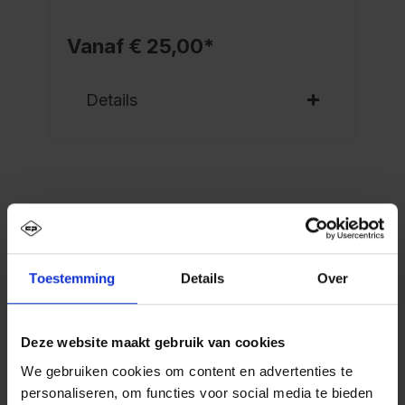
Vanaf € 25,00*
Details
Beschrijving
Toestemming
Details
Over
PSA schoon-vuil-garderobekast Evolo PLUS, 4
vakken voor 2 personen, voor het gescheiden
opbergen van persoonlijke en werkkle…
Meer
Deze website maakt gebruik van cookies
We gebruiken cookies om content en advertenties te
personaliseren, om functies voor social media te bieden