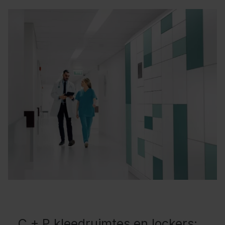
C + P kleedruimtes en lockers: