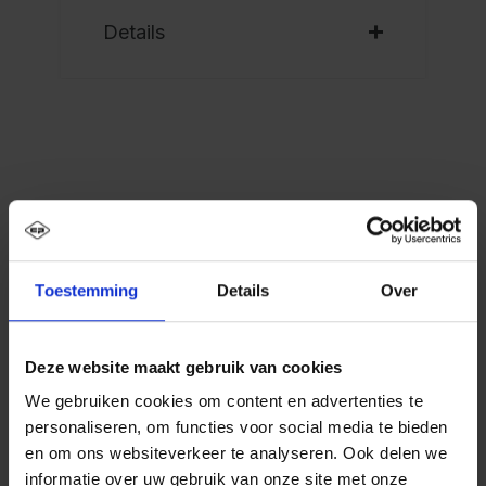
Details
Beschrijving
PSA schoon-vuil-garderobekast Evolo PLUS, 2
vakken voor 1 persoon, voor het apart opbergen
Toestemming
Details
Over
van persoonlijke en werkkleding,…
Meer
Deze website maakt gebruik van cookies
We gebruiken cookies om content en advertenties te
personaliseren, om functies voor social media te bieden
en om ons websiteverkeer te analyseren. Ook delen we
informatie over uw gebruik van onze site met onze