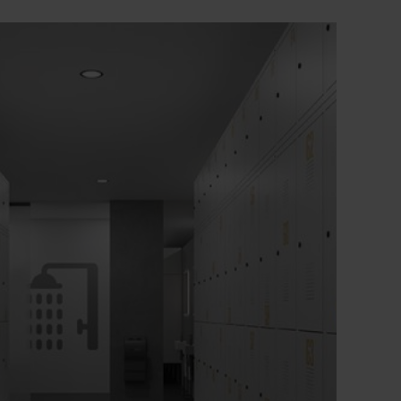
persoonlijke beschermingsmiddelen
+
Veiligheids-klinksluiting voor hangslot,
ergonomisch gevormd, draait in gesloten
toestand en voorkomt zo openbreken door
te strak aandraaien
+
Bijzonder inbraakwerende constructie
volgens niveau C van DIN 4547