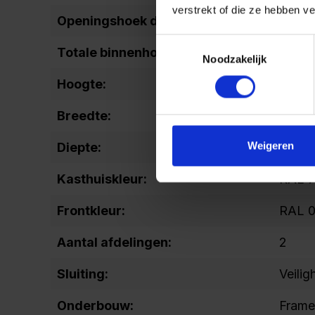
verstrekt of die ze hebben v
Openingshoek deur:
90
Toestemmingsselectie
Totale binnenhoogte:
1637
Noodzakelijk
Hoogte:
2120
Breedte:
400
Weigeren
Diepte:
500
Kasthuiskleur:
RAL 70
Frontkleur:
RAL 0
Aantal afdelingen:
2
Sluiting:
Veilig
Onderbouw:
Frame