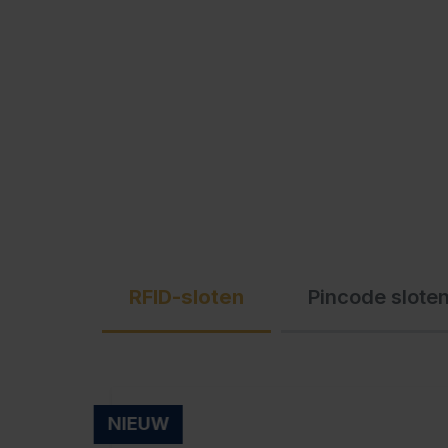
C + P Logo / Styleguide
RFID-sloten
Pincode slote
NIEUW