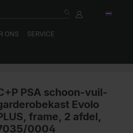
R ONS
SERVICE
bergkasten
gazijnkasten
llness- en
ze duurzaamheid
derdelen
C+P PSA schoon-vuil-
nessstudio's
kleedbanken
stemen voor
garderobekast Evolo
stvergrendeling
holen en universiteiten
PLUS, frame, 2 afdel,
staccessoires
7035/0004