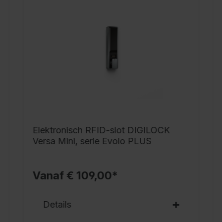
h
i
g
v
v
n
t
m
v
v
Elektronisch RFID-slot DIGILOCK
D
Versa Mini, serie Evolo PLUS
b
d
Vanaf € 109,00*
g
m
Details
v
o