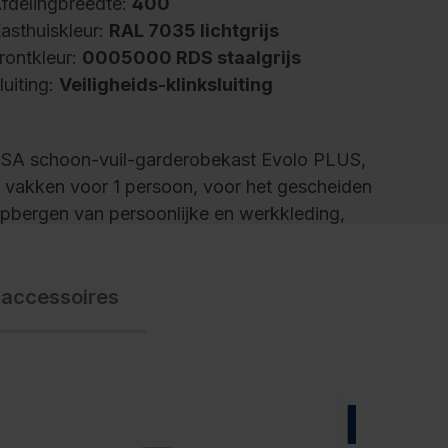
fdelingbreedte:
400
asthuiskleur:
RAL 7035 lichtgrijs
rontkleur:
0005000 RDS staalgrijs
luiting:
Veiligheids-klinksluiting
SA schoon-vuil-garderobekast Evolo PLUS,
 vakken voor 1 persoon, voor het gescheiden
pbergen van persoonlijke en werkkleding,
akbreedte 400 mm, kasthuis van stabiele
talen constructie met hoogwaardige
 accessoires
offellak voor hoge UV- en
oestbestendigheid, met ventilatieopeningen
an de boven- en onderkant, binnenin 1
egbord over de volle lengte voor extra groot
ak voor persoonlijke beschermingsmiddelen,
NIEUW
nder elk vak 1 stevig ovaal profiel dubbele