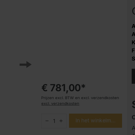
HPL
Corrosiebescherming
Stalen kast PLUS
A
onderbouwelementen
A
Trend producten
K
Instructies
F
S
€ 781,00*
Prijzen excl. BTW en excl. verzendkosten
excl. verzendkosten
In het winkelmandje
A