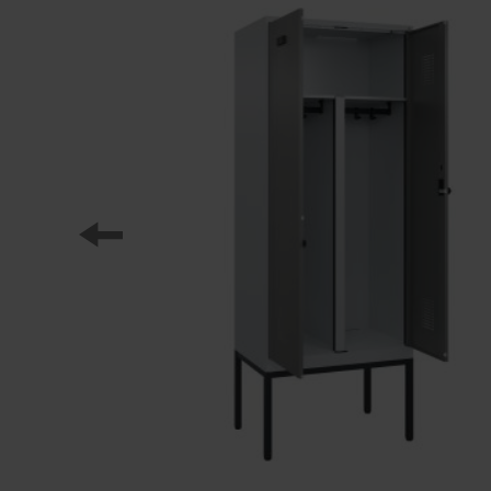
Onze partners
Referenties
Onze lockerseries
Ons werk
Opleiding bij C+P
Medien und Downloads
Online brochures
Bedieningsinstructies
Certificaten
Vrachtconcepten
Beeldbank
Brochure/catalogus verzending
Aanbestedingsteksten