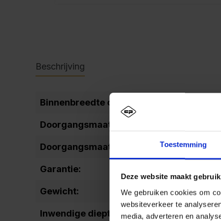
Beschrijving
Binnenbreedte overig:
398
Doorgangsmaat (breedte):
340
Toestemming
Doorgangsmaat (hoogte):
1599
Garantie:
10
Deze website maakt gebruik
Gewicht:
44
We gebruiken cookies om cont
websiteverkeer te analyseren
Inwendige diepte:
477
media, adverteren en analys