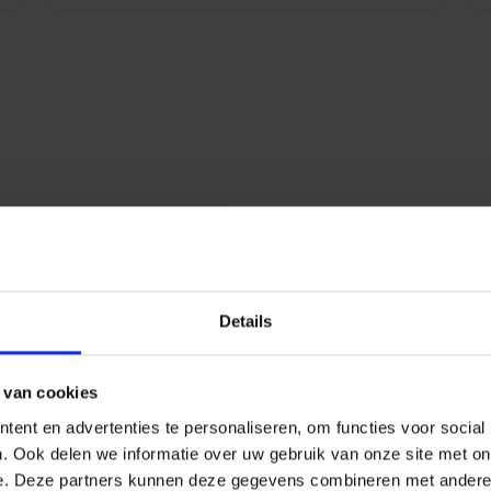
E
h
d
z
k
e
8
D
7
P
Details
 van cookies
ent en advertenties te personaliseren, om functies voor social
. Ook delen we informatie over uw gebruik van onze site met on
e. Deze partners kunnen deze gegevens combineren met andere i