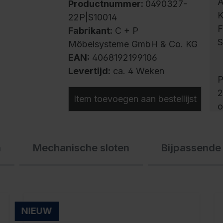
A
Productnummer:
0490327-
K
22P|S10014
F
Fabrikant:
C + P
S
Möbelsysteme GmbH & Co. KG
EAN:
4068192199106
Levertijd:
ca. 4 Weken
P
2
Item toevoegen aan bestellijst
o
v
s
n
Mechanische sloten
Bijpassende
m
r
a
l
v
NIEUW
o