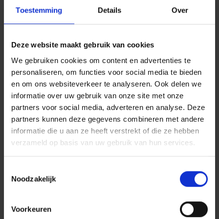
Toestemming
Details
Over
Deze website maakt gebruik van cookies
We gebruiken cookies om content en advertenties te
personaliseren, om functies voor social media te bieden
en om ons websiteverkeer te analyseren. Ook delen we
informatie over uw gebruik van onze site met onze
partners voor social media, adverteren en analyse. Deze
partners kunnen deze gegevens combineren met andere
informatie die u aan ze heeft verstrekt of die ze hebben
verzameld op basis van uw gebruik van hun services.
C + P kleedruimtes en lockers:
Toestemmingsselectie
perfectie tot in het kleinste
Noodzakelijk
detail
Voorkeuren