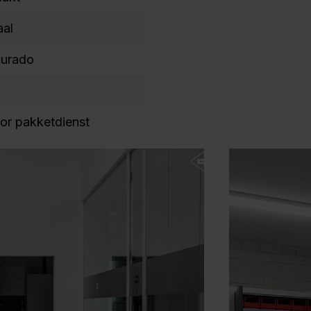
aal
urado
or pakketdienst