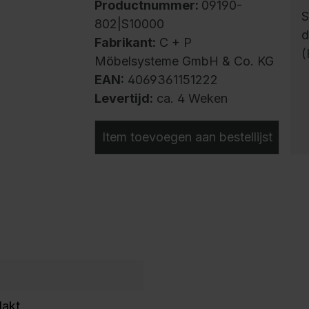
Productnummer:
09190-
S
802|S10000
d
Fabrikant:
C + P
(
Möbelsysteme GmbH & Co. KG
EAN:
4069361151222
Levertijd:
ca. 4 Weken
Item toevoegen aan bestellijst
lakt