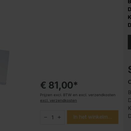
HPL
B
D
Corrosiebescherming
K
Stalen kast PLUS
D
onderbouwelementen
Trend producten
Instructies
€ 81,00*
B
Prijzen excl. BTW en excl. verzendkosten
D
excl. verzendkosten
K
D
In het winkelmandje