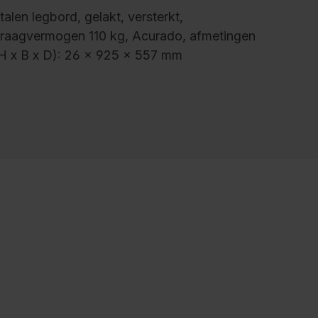
talen legbord, gelakt, versterkt,
raagvermogen 110 kg, Acurado, afmetingen
H x B x D): 26 x 925 x 557 mm