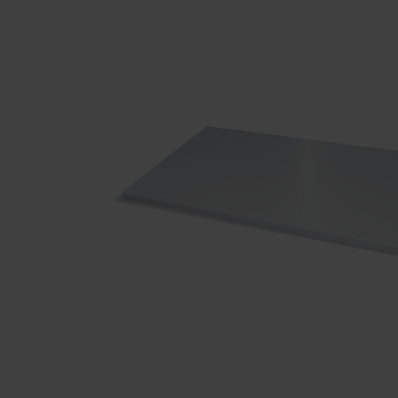
Onze partners
Referenties
Onze lockerseries
Ons werk
Opleiding bij C+P
Medien und Downloads
Online brochures
Bedieningsinstructies
Certificaten
Vrachtconcepten
Beeldbank
Brochure/catalogus verzending
Aanbestedingsteksten