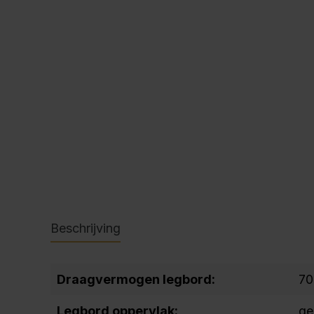
C + P Logo / Styleguide
Beschrijving
Draagvermogen legbord:
70
Legbord oppervlak:
ge