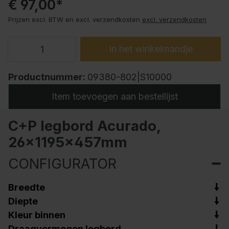
€ 97,00*
Prijzen excl. BTW en excl. verzendkosten
excl. verzendkosten
In het winkelmandje
Productnummer:
09380-802|S10000
Item toevoegen aan bestellijst
C+P legbord Acurado,
26x1195x457mm
CONFIGURATOR
Breedte
Diepte
Kleur binnen
Draagvermogen legbord