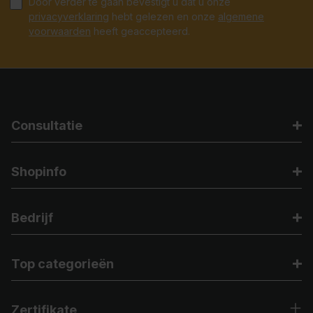
Door verder te gaan bevestigt u dat u onze
privacyverklaring
hebt gelezen en onze
algemene
voorwaarden
heeft geaccepteerd.
Consultatie
Shopinfo
Bedrijf
Top categorieën
Zertifikate