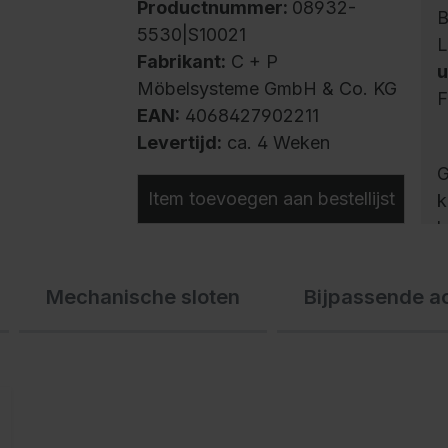
Productnummer:
08932-
B
5530|S10021
L
Fabrikant:
C + P
u
Möbelsysteme GmbH & Co. KG
F
EAN:
4068427902211
Levertijd:
ca. 4 Weken
G
Item toevoegen aan bestellijst
k
h
b
k
Mechanische sloten
Bijpassende a
v
i
k
z
m
s