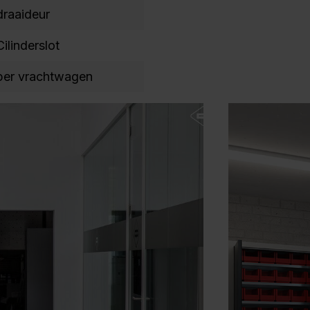
draaideur
Cilinderslot
per vrachtwagen