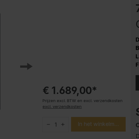
HPL
Corrosiebescherming
Stalen kast PLUS
onderbouwelementen
Trend producten
D
B
Instructies
L
F
€ 1.689,00*
Prijzen excl. BTW en excl. verzendkosten
excl. verzendkosten
In het winkelmandje
D