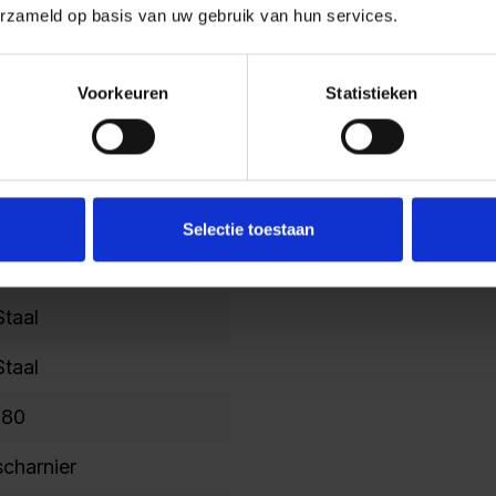
erzameld op basis van uw gebruik van hun services.
Ja
RAL 7035 lichtgrijs
Voorkeuren
Statistieken
telescoopgeleider
verzinkt
Staal
Selectie toestaan
Staal
Staal
Staal
180
scharnier