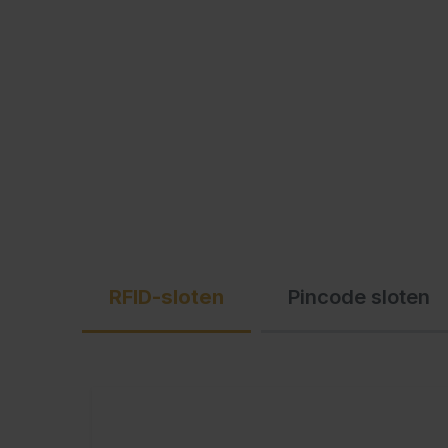
C + P Logo / Styleguide
RFID-sloten
Pincode sloten