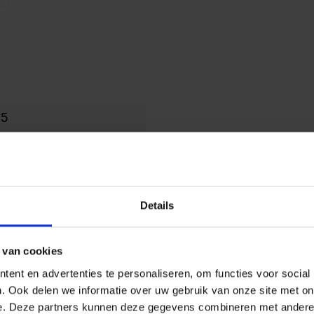
15
2
50
Details
70
 van cookies
GS_TUV_Thueringen
ent en advertenties te personaliseren, om functies voor social
. Ook delen we informatie over uw gebruik van onze site met on
10 jaar
e. Deze partners kunnen deze gegevens combineren met andere i