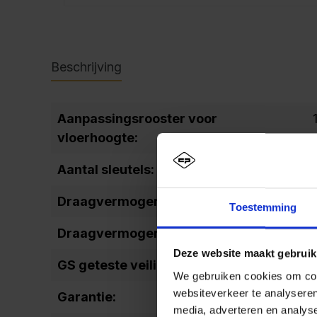
Beschrijving
Aanpassingsrooster voor
vloerhoogte:
Aantal sleutels:
Draagvermogen lade:
Toestemming
Draagvermogen legbord:
Deze website maakt gebruik
GS geteste veiligheid:
We gebruiken cookies om cont
websiteverkeer te analyseren
Garantie:
media, adverteren en analys