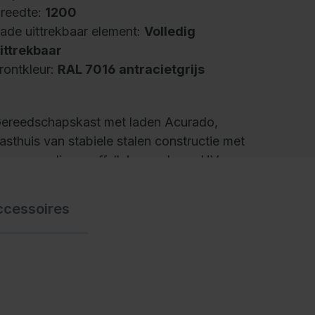
reedte:
1200
ade uittrekbaar element:
Volledig
ittrekbaar
rontkleur:
RAL 7016 antracietgrijs
ereedschapskast met laden Acurado,
asthuis van stabiele stalen constructie met
oogwaardige moffellak voor hoge UV-
estendigheid, met vloerglijders als praktische
ast- en vloerbescherming, hoge flexibiliteit
ccessoires
an binnen indeling dankzij hoogteverstelling
n stappen van 15 mm, deuren met acrylglas
ijkvenster voor directe inkijk, gesloten
ijprofielen en verborgen sluitstangen voor
aximale stabiliteit en inbraakbeveiliging, met
oftstop, deurophanging aan externe