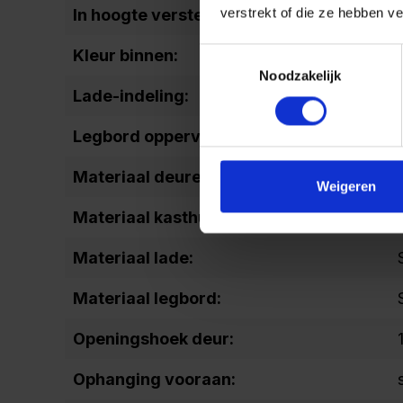
verstrekt of die ze hebben v
In hoogte verstelbare basis:
Kleur binnen:
Toestemmingsselectie
Noodzakelijk
Lade-indeling:
Legbord oppervlak:
Materiaal deuren:
Weigeren
Materiaal kasthuis:
Materiaal lade:
Materiaal legbord:
Openingshoek deur:
Ophanging vooraan: