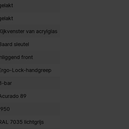
gelakt
gelakt
Kijkvenster van acrylglas
Baard sleutel
inliggend front
Ergo-Lock-handgreep
3-bar
Acurado 89
1950
RAL 7035 lichtgrijs