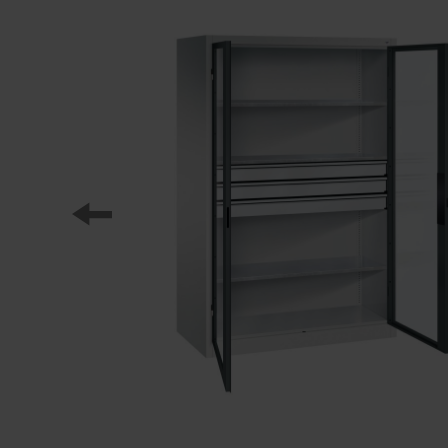
Onze partners
Referenties
Onze lockerseries
Ons werk
Opleiding bij C+P
Medien und Downloads
Online brochures
Bedieningsinstructies
Certificaten
Vrachtconcepten
Beeldbank
Brochure/catalogus verzending
Aanbestedingsteksten