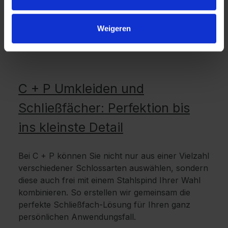
Weigeren
C + P Umkleiden und
Schließfächer: Perfektion bis
ins kleinste Detail
Bei C + P können Sie nicht nur aus einer Vielzahl
verschiedener Schlossarten auswählen, sondern
diese auch frei mit einem Stahlspind Ihrer Wahl
kombinieren. So erstellen wir gemeinsam die
perfekte Schließfach-Lösung für Ihren ganz
persönlichen Anwendungsfall.