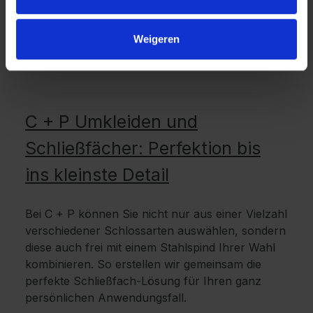
Weigeren
C + P Umkleiden und
Schließfächer: Perfektion bis
ins kleinste Detail
Bei C + P können Sie nicht nur aus einer Vielzahl
verschiedener Schlossarten auswählen, sondern
diese auch frei mit einem Stahlspind Ihrer Wahl
kombinieren. So erstellen wir gemeinsam die
perfekte Schließfach-Lösung für Ihren ganz
persönlichen Anwendungsfall.