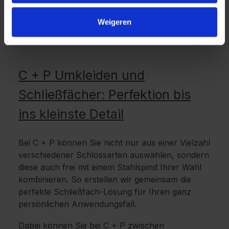
Weigeren
C + P Umkleiden und
Schließfächer: Perfektion bis
ins kleinste Detail
Bei C + P können Sie nicht nur aus einer Vielzahl
verschiedener Schlossarten auswählen, sondern
diese auch frei mit einem Stahlspind Ihrer Wahl
kombinieren. So erstellen wir gemeinsam die
perfekte Schließfach-Lösung für Ihren ganz
persönlichen Anwendungsfall.
Dabei können Sie bei C + P zwischen