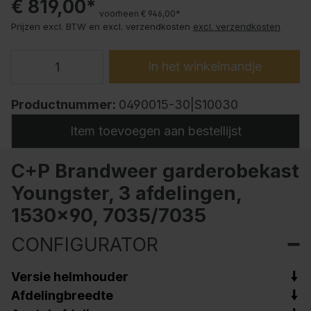
€ 819,00*
voorheen € 946,00*
Prijzen excl. BTW en excl. verzendkosten
excl. verzendkosten
In het winkelmandje
Productnummer:
0490015-30|S10030
Item toevoegen aan bestellijst
C+P Brandweer garderobekast
Youngster, 3 afdelingen,
1530x90, 7035/7035
CONFIGURATOR
Versie helmhouder
Afdelingbreedte