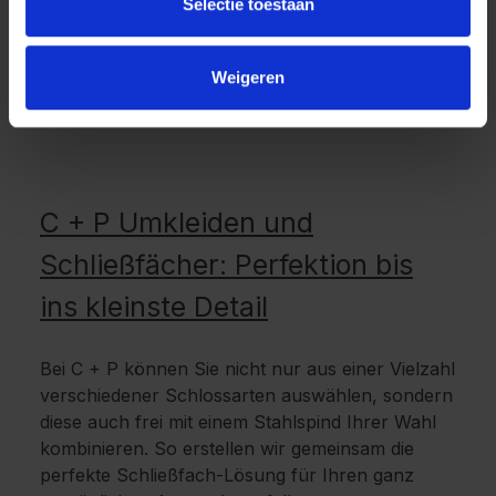
Selectie toestaan
Weigeren
C + P Umkleiden und
Schließfächer: Perfektion bis
ins kleinste Detail
Bei C + P können Sie nicht nur aus einer Vielzahl
verschiedener Schlossarten auswählen, sondern
diese auch frei mit einem Stahlspind Ihrer Wahl
kombinieren. So erstellen wir gemeinsam die
perfekte Schließfach-Lösung für Ihren ganz