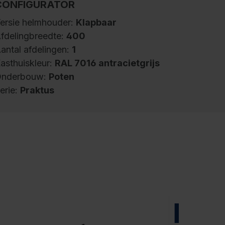
CONFIGURATOR
ersie helmhouder:
Klapbaar
fdelingbreedte:
400
antal afdelingen:
1
asthuiskleur:
RAL 7016 antracietgrijs
nderbouw:
Poten
erie:
Praktus
randweer garderobekast Praktus, 1 vak,
akbreedte 400 mm, kasthuis van stabiele
talen constructie met hoogwaardige
offellak voor hoge UV- en
orrosiebestendigheid, elektrolytisch verzinkt
nderstel, met achterliggende
entilatieopeningen boven en onder, 1 legbord
NIEUW
innenin, 1 stevige ovaal profiel