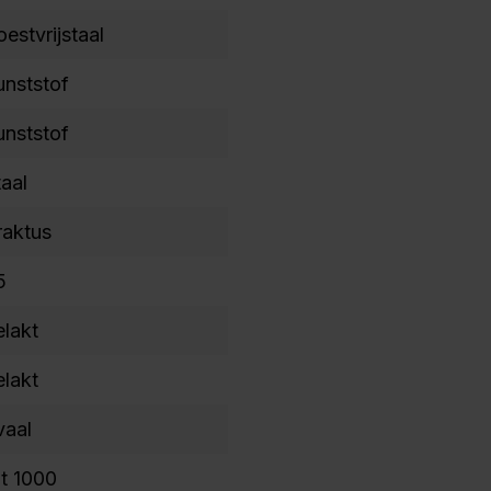
estvrijstaal
unststof
unststof
taal
raktus
5
elakt
elakt
vaal
ot 1000