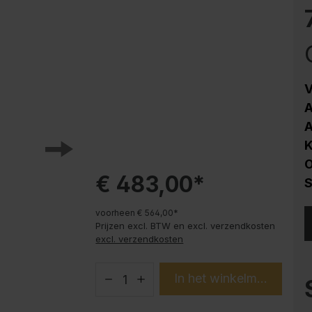
HPL
Corrosiebescherming
Stalen kast PLUS
onderbouwelementen
Trend producten
V
A
Instructies
A
K
€ 483,00*
S
voorheen € 564,00*
Prijzen excl. BTW en excl. verzendkosten
excl. verzendkosten
In het winkelmandje