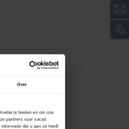
+
Ruime ophanglengte voor bijzonder lange
werkkleding
+
Verbeterde corrosiebescherming dankzij
gegalvaniseerde lockervoet en stabiele
kunststof voeten
Over
 media te bieden en om ons
ze partners voor social
nformatie die u aan ze heeft