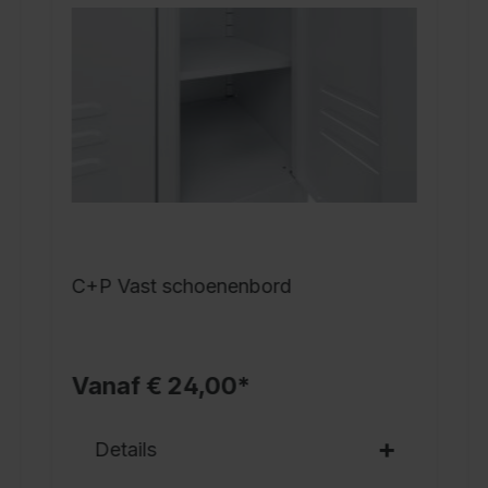
g
d
W
m
v
v
C
v
a
C+P Vast schoenenbord
K
A
m
7
Vanaf € 24,00*
P
Details