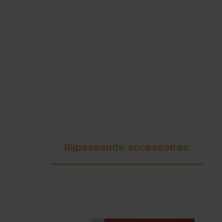
C + P Logo / Styleguide
Bijpassende accessoires