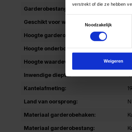
verstrekt of die ze hebben v
Garderobestang profiel:
o
Toestemmingsselectie
Geschikt voor wandmontageset:
J
Noodzakelijk
Hoogte garderobe:
1
Hoogte onderbouw:
1
Weigeren
Hoogte waardevak:
2
Inwendige diepte:
4
Kantelafmeting:
1
Land van oorsprong:
N
Materiaal garderobehaken:
K
Materiaal garderobestang:
K