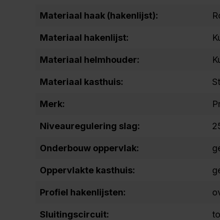
Materiaal haak (hakenlijst):
Ro
Materiaal hakenlijst:
K
Materiaal helmhouder:
K
Materiaal kasthuis:
S
Merk:
P
Niveauregulering slag:
2
Onderbouw oppervlak:
g
Oppervlakte kasthuis:
g
Profiel hakenlijsten:
o
Sluitingscircuit:
t