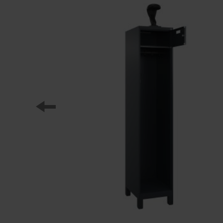
Onze partners
Referenties
Onze lockerseries
Ons werk
Opleiding bij C+P
Medien und Downloads
Online brochures
Bedieningsinstructies
Certificaten
Vrachtconcepten
Beeldbank
Brochure/catalogus verzending
Aanbestedingsteksten