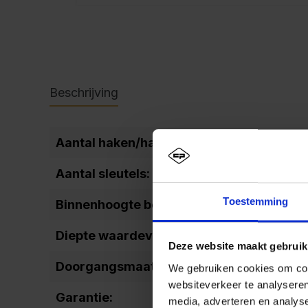
Beschrijving
Aantal haken/hakenlijst:
3
Aantal sleutels:
2
Toestemming
Binnenhoogte bodemvak:
1
Diepte waardevak:
4
Deze website maakt gebruik
Doorgangsmaat (hoogte):
1
We gebruiken cookies om cont
websiteverkeer te analyseren
Garantie:
10
media, adverteren en analys