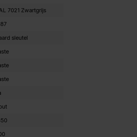
AL 7021 Zwartgrijs
787
aard sleutel
aste
aste
aste
a
out
850
00