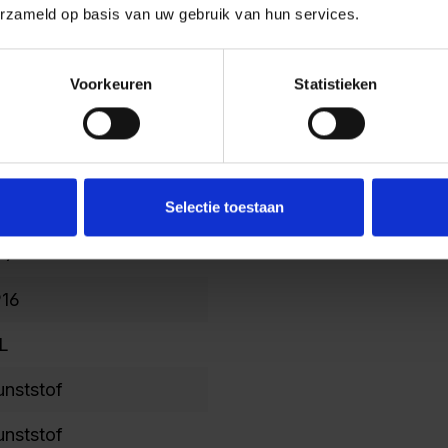
erzameld op basis van uw gebruik van hun services.
vaal
a
Voorkeuren
Statistieken
487
00
Selectie toestaan
03
77
916
L
unststof
unststof