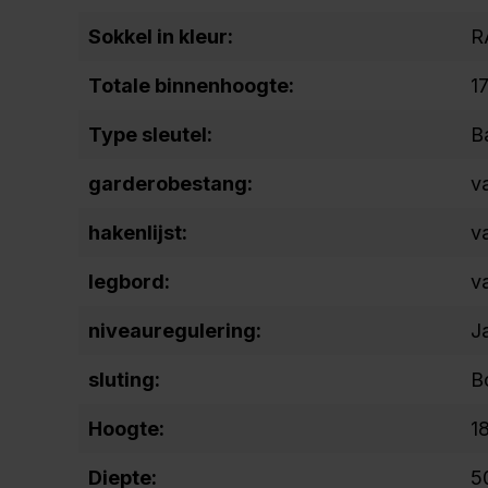
Sokkel in kleur:
R
Totale binnenhoogte:
1
Type sleutel:
B
garderobestang:
v
hakenlijst:
v
legbord:
v
niveauregulering:
J
sluting:
B
Hoogte:
1
Diepte:
5