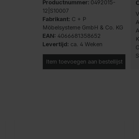
Productnummer:
0492015-
12|S10007
V
Fabrikant:
C + P
A
Möbelsysteme GmbH & Co. KG
A
EAN:
4066681358652
K
Levertijd:
ca. 4 Weken
O
S
Item toevoegen aan bestellijst
B
v
s
m
c
o
v
b